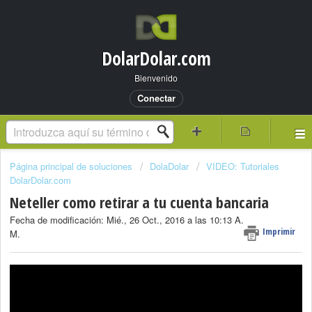
DolarDolar.com
Bienvenido
Conectar
Página principal de soluciones
DolaDolar
VIDEO: Tutoriales
DolarDolar.com
Neteller como retirar a tu cuenta bancaria
Fecha de modificación: Mié., 26 Oct., 2016 a las 10:13 A.
Imprimir
M.